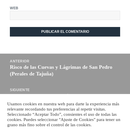
WEB
Navegación
ANTERIOR
de
Risco de las Cuevas y Lágrimas de San Pedro
Entrada
entradas
(Perales de Tajuña)
anterior:
SIGUIENTE
Top… Cascadas de Segovia
Entrada
siguiente:
Usamos cookies en nuestra web para darte la experiencia más
relevante recordando tus preferencias al repetir visitas.
Funciona gracias a WordPress
Seleccionado “Aceptar Todo”, consientes el uso de todas las
cookies. Puedes seleccionar "Ajuste de Cookies" para tener un
grano más fino sobre el control de las cookies.