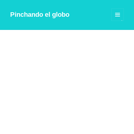
Pinchando el globo
MENÚ
Y
WIDGETS