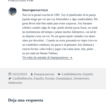
PUBLICADO POR
fmarquezarroyo
Nací en la genial cosecha de 1981. Soy el planificador de la pareja
(quizás tenga que ver que soy Informático y algo cuadriculado). Me
gusta llevar todo bien atado para evitar sorpresas. Soy bastante
robótico cuando salgo de viaje: puedo dormir pocas horas, no sentir
las inclemencias del tiempo o patear muchos kilómetros, con tal de
no dejarme cosas sin ver. No me gusta repetir ciudades con tantos
sitios por descubrir... Cuando no estoy pensando en viajes (vivo en
un wanderlust contínuo), me gusta ir al gimnasio, leer (fantasía y
ciencia ficción, sobre todo) y jugar a las cartas (mus, tute, poker ...
no por nada me llaman Timbas).
Ver todas las entradas de fmarquezarroyo
Publicado
Autor
Categorías
16/12/2023
fmarquezarroyo
CastillaMancha
,
España
el
Etiquetas
CastillaMancha
,
España
,
Europa
,
Guadalajara
,
Senderismo
,
Valdesotos
Deja una respuesta