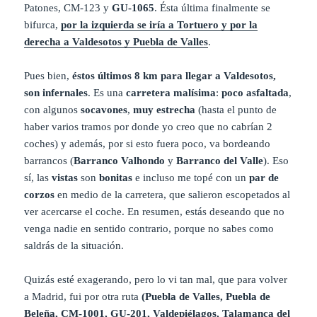
Patones, CM-123 y
GU-1065
. Ésta última finalmente se
bifurca,
por la izquierda se iría a Tortuero y por la
derecha a Valdesotos y Puebla de Valles
.
Pues bien,
éstos últimos 8 km para llegar a Valdesotos,
son infernales
. Es una
carretera malísima
:
poco asfaltada
,
con algunos
socavones
,
muy estrecha
(hasta el punto de
haber varios tramos por donde yo creo que no cabrían 2
coches) y además, por si esto fuera poco, va bordeando
barrancos (
Barranco Valhondo
y
Barranco del Valle
). Eso
sí, las
vistas
son
bonitas
e incluso me topé con un
par de
corzos
en medio de la carretera, que salieron escopetados al
ver acercarse el coche. En resumen, estás deseando que no
venga nadie en sentido contrario, porque no sabes como
saldrás de la situación.
Quizás esté exagerando, pero lo vi tan mal, que para volver
a Madrid, fui por otra ruta
(Puebla de Valles, Puebla de
Beleña, CM-1001, GU-201, Valdepiélagos, Talamanca del