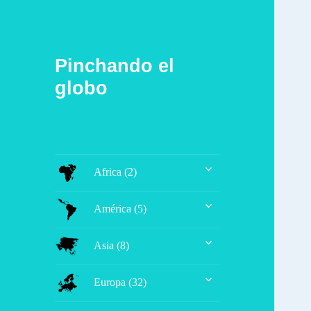
Pinchando el
globo
expande
Africa (2)
el
menú
expande
inferior
América (5)
el
menú
expande
inferior
Asia (8)
el
menú
expande
inferior
Europa (32)
el
menú
expande
inferior