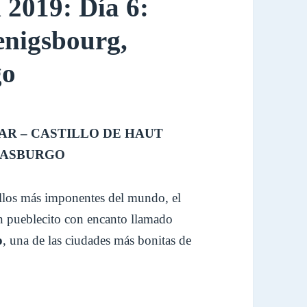
 2019: Día 6:
enigsbourg,
go
LMAR – CASTILLO DE HAUT
RASBURGO
tillos más imponentes del mundo, el
n pueblecito con encanto llamado
o
, una de las ciudades más bonitas de
y Luxemburgo – Abril 2019: Día 6: Castillo de Haut Koeni