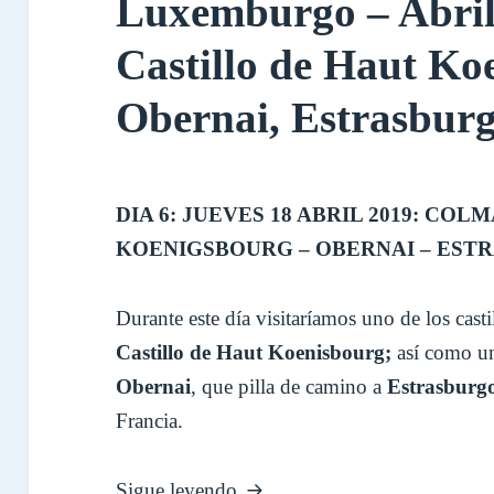
Luxemburgo – Abril
Castillo de Haut Ko
Obernai, Estrasbur
DIA 6: JUEVES 18 ABRIL 2019: CO
KOENIGSBOURG – OBERNAI – EST
Durante este día visitaríamos uno de los cas
Castillo de Haut Koenisbourg;
así como u
Obernai
, que pilla de camino a
Estrasburg
Francia.
Diario Selva Negra, Alsacia 
Sigue leyendo