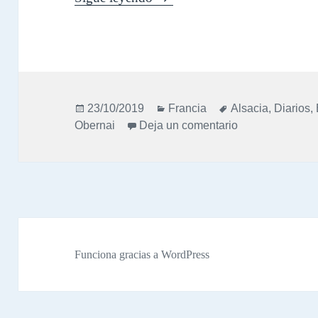
Publicado
Categorías
Etiquetas
23/10/2019
Francia
Alsacia
,
Diarios
,
el
en Diario Selva
Obernai
Deja un comentario
Funciona gracias a WordPress