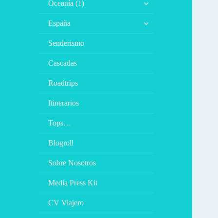
Oceanía (1)
el
menú
expande
España
inferior
el
menú
Senderismo
inferior
Cascadas
Roadtrips
Itinerarios
Tops…
Blogroll
Sobre Nosotros
Media Press Kit
CV Viajero