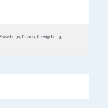
Estrasburgo
,
Francia
,
Koenigsbourg
,
 Negra, Alsacia y Luxemburgo – Abril 2019: Día 6: Castillo de 