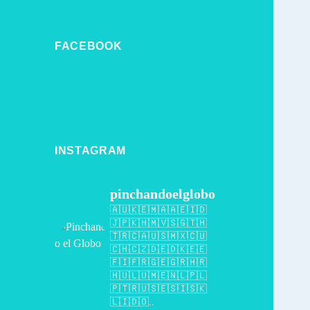
FACEBOOK
INSTAGRAM
pinchandoelglobo
🇦🇺🇰🇪🇲🇦🇦🇪🇮🇩
🇯🇵🇰🇭🇲🇻🇸🇬🇹🇭
🇹🇷🇨🇦🇺🇸🇲🇽🇨🇺
🇨🇭🇨🇿🇩🇪🇩🇰🇪🇪
🇫🇮🇫🇷🇬🇪🇬🇷🇭🇷
🇭🇺🇱🇺🇲🇪🇳🇱🇵🇱
🇵🇹🇷🇺🇸🇪🇸🇮🇸🇰
🇱🇮🇩🇴..