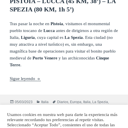
PISTOIA – LUCCA (45 KM, 38’) – LA
SPEZIA (80 KM, 1h 5’)
Tras pasar la noche en
Pistoia
, visitamos el monumental
pueblo toscano de
Lucca
antes de dirigirnos a otra región de
Italia,
Liguria
, cuya capital es
La Spezia
. Esta ciudad (no
muy atractiva a nivel turístico) es, sin embargo, una
magnífica base de operaciones para visitar el bonito pueblo
medieval de
Porto Venere
y las archiconocidas
Cinque
Terre
.
Diario Toscana / Cinque Terre (Italia)- Mayo 2022:
Sigue leyendo
Publicado
Categorías
Etiquetas
05/03/2023
Italia
Diarios
,
Europa
,
Italia
,
La Spezia
,
el
en Diario Tos
Liguria
,
Lucca
,
Porto Venere
,
Toscana
Deja un comentario
Usamos cookies en nuestra web para darte la experiencia más
relevante recordando tus preferencias al repetir visitas.
Funciona gracias a WordPress
Seleccionado “Aceptar Todo”, consientes el uso de todas las