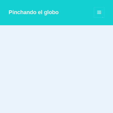
Pinchando el globo
MENÚ
Y
WIDGETS