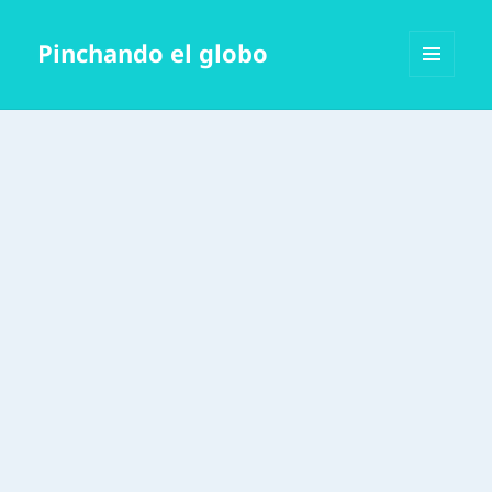
Pinchando el globo
MENÚ
Y
WIDGETS