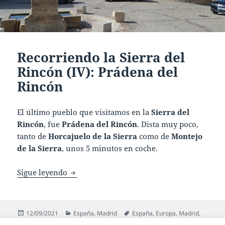
Recorriendo la Sierra del
Rincón (IV): Prádena del
Rincón
El último pueblo que visitamos en la
Sierra del
Rincón
, fue
Prádena del Rincón
. Dista muy poco,
tanto de
Horcajuelo de la Sierra
como de
Montejo
de la Sierra
, unos 5 minutos en coche.
Recorriendo la Sierra del Rincón (IV): Prá
Sigue leyendo
Publicado
Categorías
Etiquetas
12/09/2021
España
,
Madrid
España
,
Europa
,
Madrid
,
el
Pradena del Rincon
,
SierraNorte
,
SierraRincon