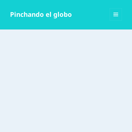
Pinchando el globo
MENÚ
Y
WIDGETS