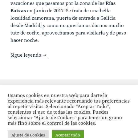
vacaciones que pasamos por la zona de las
Rías
Baixas
en Junio de 2017. Se trata de una bella
localidad zamorana, puerta de entrada a Galicia
desde Madrid, y como no queríamos darnos mucho
tute de coche, aprovechamos para visitarla y de paso
hacer noche.
Puebla de Sanabria (Zamora): Encanto medi
Sigue leyendo
Publicado
Categorías
Etiquetas
20/01/2018
CastillaLeon
,
España
CastillaLeon
,
España
,
el
en Puebla de
Europa
,
Puebla de Sanabria
,
Zamora
Deja un comentario
Usamos cookies en nuestra web para darte la
experiencia más relevante recordando tus preferencias
al repetir visitas. Seleccionado “Aceptar Todo”,
Funciona gracias a WordPress
consientes el uso de todas las cookies. Puedes
seleccionar "Ajuste de Cookies" para tener un grano
más fino sobre el control de las cookies.
Ajuste de Cookies
Aceptar todo