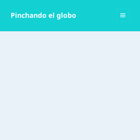
Pinchando el globo
MENÚ
Y
WIDGETS