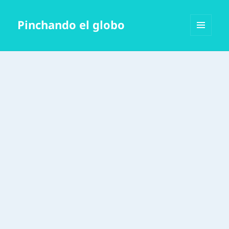
Pinchando el globo
MENÚ
Y
WIDGETS