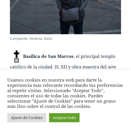
Campanile, Venecia, Italia
Basílica de San Marcos
, el principal templo
católico de la ciudad (S. XI) y obra maestra del arte
bizantino. No os la podéis perder por dentro, es de
Usamos cookies en nuestra web para darte la
las más bonitas del mundo (y además gratuita):
experiencia más relevante recordando tus preferencias
al repetir visitas. Seleccionado “Aceptar Todo”,
consientes el uso de todas las cookies. Puedes
seleccionar "Ajuste de Cookies" para tener un grano
más fino sobre el control de las cookies.
Ajuste de Cookies
Aceptar todo