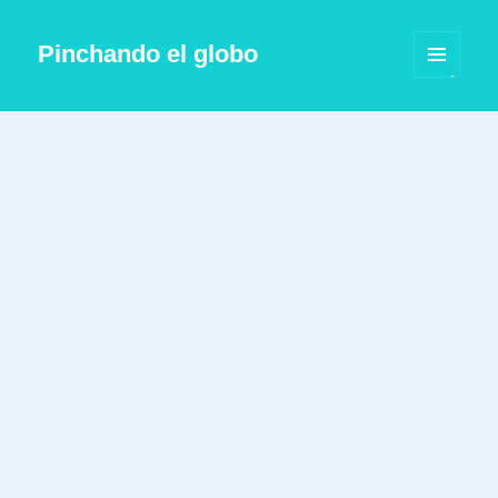
Pinchando el globo
MENÚ
Y
WIDGETS