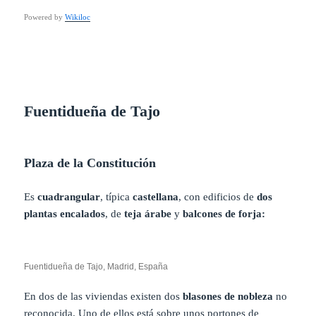
Powered by
Wikiloc
Fuentidueña de Tajo
Plaza de la Constitución
Es
cuadrangular
, típica
castellana
, con edificios de
dos
plantas encalados
, de
teja árabe
y
balcones de forja:
Fuentidueña de Tajo, Madrid, España
En dos de las viviendas existen dos
blasones de nobleza
no
reconocida. Uno de ellos está sobre unos portones de