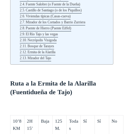
Fuente Salobre (o Fuente de la Dueña)
Castillo de Santiago (o de los Piquillos)
Viviendas típicas (Casas-cueva)
Mirador de los Cortados y Barrio Zurriera
Puente de Hierro (Puente Eiffel)
El Río Tajo y las vegas
Necrópolis Visigoda
Bosque de Tarayes
Ermita de la Alarilla
Mirador del Tajo
Ruta a la Ermita de la Alarilla
(Fuentidueña de Tajo)
10’8
2H
Baja
125
Toda
Sí
Sí
No
KM
15′
M.
s