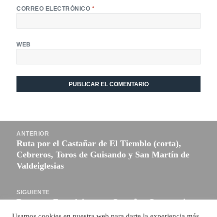
CORREO ELECTRÓNICO
*
WEB
Navegación
ANTERIOR
de
Ruta por el Castañar de El Tiemblo (corta),
Entrada
entradas
Cebreros, Toros de Guisando y San Martín de
anterior:
Valdeiglesias
SIGUIENTE
Ruta por Zarzalejo y sus Castaños Centenarios
Entrada
siguiente:
Usamos cookies en nuestra web para darte la experiencia más