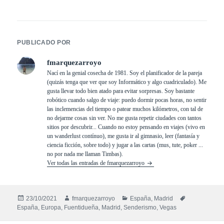
PUBLICADO POR
fmarquezarroyo
Nací en la genial cosecha de 1981. Soy el planificador de la pareja
(quizás tenga que ver que soy Informático y algo cuadriculado). Me
gusta llevar todo bien atado para evitar sorpresas. Soy bastante
robótico cuando salgo de viaje: puedo dormir pocas horas, no sentir
las inclemencias del tiempo o patear muchos kilómetros, con tal de
no dejarme cosas sin ver. No me gusta repetir ciudades con tantos
sitios por descubrir... Cuando no estoy pensando en viajes (vivo en
un wanderlust contínuo), me gusta ir al gimnasio, leer (fantasía y
ciencia ficción, sobre todo) y jugar a las cartas (mus, tute, poker ...
no por nada me llaman Timbas).
Ver todas las entradas de fmarquezarroyo
Publicado
Autor
Categorías
Etiquetas
23/10/2021
fmarquezarroyo
España
,
Madrid
el
España
,
Europa
,
Fuentidueña
,
Madrid
,
Senderismo
,
Vegas