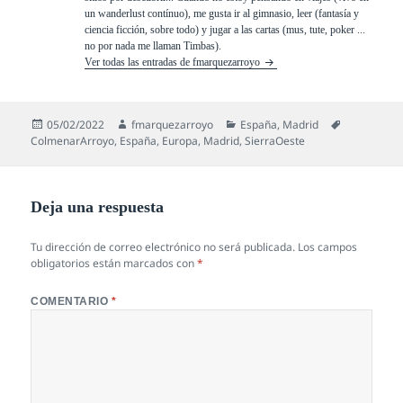
un wanderlust contínuo), me gusta ir al gimnasio, leer (fantasía y
ciencia ficción, sobre todo) y jugar a las cartas (mus, tute, poker ...
no por nada me llaman Timbas).
Ver todas las entradas de fmarquezarroyo
Publicado
Autor
Categorías
Etiquetas
05/02/2022
fmarquezarroyo
España
,
Madrid
el
ColmenarArroyo
,
España
,
Europa
,
Madrid
,
SierraOeste
Deja una respuesta
Tu dirección de correo electrónico no será publicada.
Los campos
obligatorios están marcados con
*
COMENTARIO
*