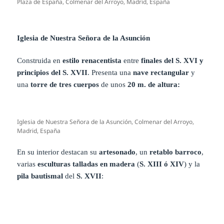
Plaza de España, Colmenar del Arroyo, Madrid, España
Iglesia de Nuestra Señora de la Asunción
Construida en
estilo renacentista
entre
finales del S. XVI y
principios del S. XVII
. Presenta una
nave rectangular
y
una
torre de tres cuerpos
de unos
20 m. de altura:
Iglesia de Nuestra Señora de la Asunción, Colmenar del Arroyo,
Madrid, España
En su interior destacan su
artesonado
, un
retablo barroco
,
varias
esculturas talladas en madera
(
S. XIII ó XIV
) y la
pila bautismal
del
S. XVII
: