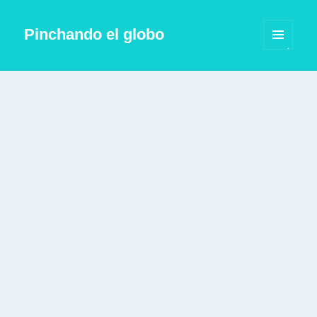
Pinchando el globo
MENÚ
Y
WIDGETS