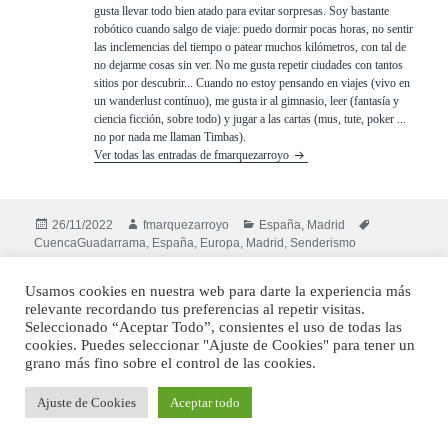
gusta llevar todo bien atado para evitar sorpresas. Soy bastante
robótico cuando salgo de viaje: puedo dormir pocas horas, no sentir
las inclemencias del tiempo o patear muchos kilómetros, con tal de
no dejarme cosas sin ver. No me gusta repetir ciudades con tantos
sitios por descubrir... Cuando no estoy pensando en viajes (vivo en
un wanderlust contínuo), me gusta ir al gimnasio, leer (fantasía y
ciencia ficción, sobre todo) y jugar a las cartas (mus, tute, poker ...
no por nada me llaman Timbas).
Ver todas las entradas de fmarquezarroyo
Publicado
Autor
Categorías
Etiquetas
26/11/2022
fmarquezarroyo
España
,
Madrid
el
CuencaGuadarrama
,
España
,
Europa
,
Madrid
,
Senderismo
Usamos cookies en nuestra web para darte la experiencia más
relevante recordando tus preferencias al repetir visitas.
Deja una respuesta
Seleccionado “Aceptar Todo”, consientes el uso de todas las
cookies. Puedes seleccionar "Ajuste de Cookies" para tener un
Tu dirección de correo electrónico no será publicada.
Los campos
grano más fino sobre el control de las cookies.
obligatorios están marcados con
*
Ajuste de Cookies
Aceptar todo
COMENTARIO
*