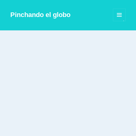
Pinchando el globo
MENÚ
Y
WIDGETS