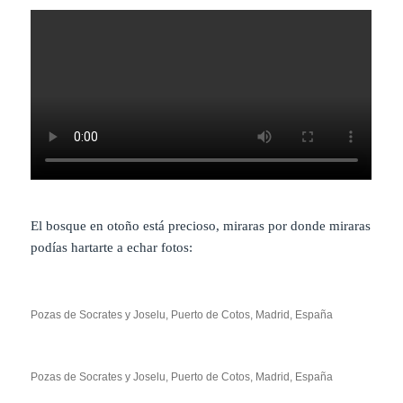
El bosque en otoño está precioso, miraras por donde miraras
podías hartarte a echar fotos:
Pozas de Socrates y Joselu, Puerto de Cotos, Madrid, España
Pozas de Socrates y Joselu, Puerto de Cotos, Madrid, España