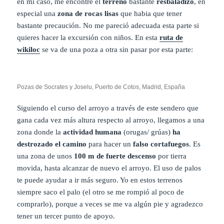
en mi caso, me encontré el
terreno
bastante
resbaladizo
, en
especial una
zona de rocas lisas
que habia que tener
bastante precaución. No me pareció adecuada esta parte si
quieres hacer la excursión con niños. En esta
ruta de
wikiloc
se va de una poza a otra sin pasar por esta parte:
Pozas de Socrates y Joselu, Puerto de Cotos, Madrid, España
Siguiendo el curso del arroyo a través de este sendero que
gana cada vez más altura respecto al arroyo, llegamos a una
zona donde la
actividad humana
(orugas/ grúas)
ha
destrozado el camino
para hacer un
falso cortafuegos
. Es
una zona de unos
100 m de fuerte descenso
por tierra
movida, hasta alcanzar de nuevo el arroyo. El uso de palos
te puede ayudar a ir más seguro. Yo en estos terrenos
siempre saco el palo (el otro se me rompió al poco de
comprarlo), porque a veces se me va algún pie y agradezco
tener un tercer punto de apoyo.