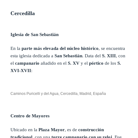
Cercedilla
Iglesia de San Sebastián
En la
parte más elevada del núcleo histórico
, se encuentra
esta iglesia dedicada a
San Sebastián
. Data del
S. XIII
, con
el
campanario
añadido en el
S. XV
y el
pórtico
de los
S.
XVI-XVII
:
Caminos Puricelli y del Agua, Cercedilla, Madrid, España
Centro de Mayores
Ubicado en la
Plaza Mayor
, es de
construcción
tradicional
, con una
torre campanario con su reloj
. Fue