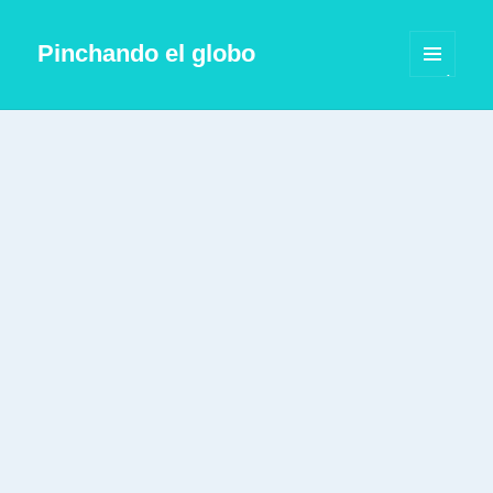
Pinchando el globo
MENÚ
Y
WIDGETS