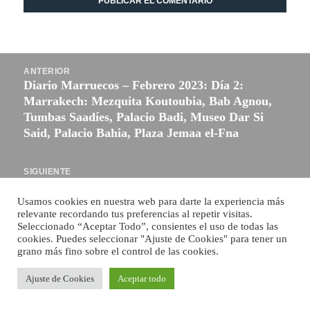
Navegación
ANTERIOR
de
Diario Marruecos – Febrero 2023: Día 2:
Entrada
entradas
Marrakech: Mezquita Koutoubia, Bab Agnou,
anterior:
Tumbas Saadíes, Palacio Badi, Museo Dar Si
Said, Palacio Bahia, Plaza Jemaa el-Fna
SIGUIENTE
Senda Ecológica del río Tajo (Villamanrique de
Entrada
Tajo)
Usamos cookies en nuestra web para darte la experiencia más
siguiente:
relevante recordando tus preferencias al repetir visitas.
Seleccionado “Aceptar Todo”, consientes el uso de todas las
cookies. Puedes seleccionar "Ajuste de Cookies" para tener un
Funciona gracias a WordPress
grano más fino sobre el control de las cookies.
Ajuste de Cookies
Aceptar todo