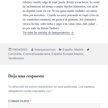
robótico cuando salgo de viaje: puedo dormir pocas horas, no sentir
las inclemencias del tiempo o patear muchos kilómetros, con tal de
no dejarme cosas sin ver. No me gusta repetir ciudades con tantos
sitios por descubrir... Cuando no estoy pensando en viajes (vivo en
un wanderlust contínuo), me gusta ir al gimnasio, leer (fantasía y
ciencia ficción, sobre todo) y jugar a las cartas (mus, tute, poker ...
no por nada me llaman Timbas).
Ver todas las entradas de fmarquezarroyo
Publicado
Autor
Categorías
Etiquetas
09/04/2023
fmarquezarroyo
España
,
Madrid
el
Cercedilla
,
CuencaGuadarrama
,
España
,
Europa
,
Madrid
,
Senderismo
Deja una respuesta
Tu dirección de correo electrónico no será publicada.
Los campos
obligatorios están marcados con
*
COMENTARIO
*