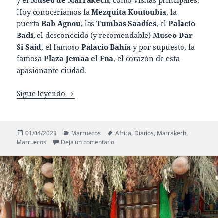
Hoy conoceríamos la
Mezquita Koutoubia
, la
puerta
Bab Agnou
, las
Tumbas Saadíes
, el
Palacio
Badi
, el desconocido (y recomendable)
Museo Dar
Si Said
, el famoso
Palacio Bahía
y por supuesto, la
famosa
Plaza Jemaa el Fna
, el corazón de esta
apasionante ciudad.
Diario Marruecos – Febrero 2023: Día 2: Ma
Sigue leyendo
Publicado
Categorías
Etiquetas
01/04/2023
Marruecos
Africa
,
Diarios
,
Marrakech
,
el
en Diario Marruecos – Febrero 2023: D
Marruecos
Deja un comentario