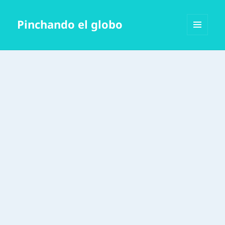
Pinchando el globo
MENÚ
Y
WIDGETS