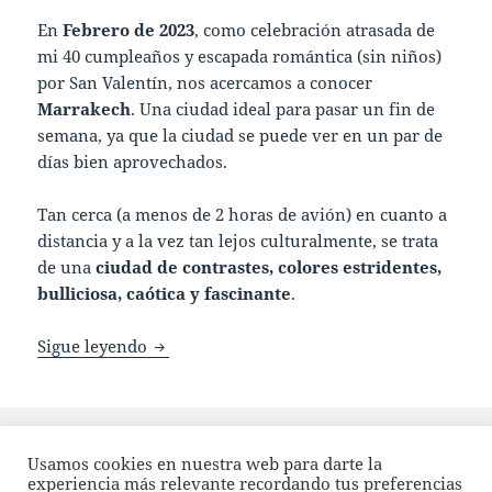
En
Febrero de 2023
, como celebración atrasada de
mi 40 cumpleaños y escapada romántica (sin niños)
por San Valentín, nos acercamos a conocer
Marrakech
. Una ciudad ideal para pasar un fin de
semana, ya que la ciudad se puede ver en un par de
días bien aprovechados.
Tan cerca (a menos de 2 horas de avión) en cuanto a
distancia y a la vez tan lejos culturalmente, se trata
de una
ciudad de contrastes, colores estridentes,
bulliciosa, caótica y fascinante
.
Diario Marruecos – Febrero 2023: Día 1: 
Sigue leyendo
Publicado
Categorías
Etiquetas
25/03/2023
Marruecos
Africa
,
Diarios
,
Marrakech
,
el
en Diario Marruecos – Febrero 2023:
Marruecos
Deja un comentario
Usamos cookies en nuestra web para darte la
experiencia más relevante recordando tus preferencias