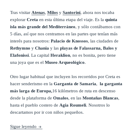
Tras visitar
Atenas
,
Milos
y
Santorini
, ahora nos tocaba
explorar
Creta
en esta última etapa del viaje. Es la
quinta
isla más grande del Mediterráneo
, y sólo contábamos con
5 días, así que nos centramos en las partes que tenían más
interés para nosotros:
Palacio de Knossos
, las ciudades de
Rethymno
y
Chania
y las
playas de Falassarna, Balos y
Elafonissi
. La capital
Heraklion
, no es bonita, pero tiene
una joya que es el
Museo Arqueológico
.
Otro lugar habitual que incluyen los recorridos por Creta es
hacer senderismo en la
Garganta de Samaria
,
la garganta
más larga de Europa,
16 kilómetros de ruta en descenso
desde la plataforma de
Omalos
, en las
Montañas Blancas
,
hasta el pueblo costero de
Agia Roumeli
. Nosotros lo
descartamos por ir con niños pequeños.
Diario Grecia – Junio / Julio 2022: Días 11,12: Cret
Sigue leyendo