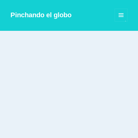
Pinchando el globo
MENÚ
Y
WIDGETS