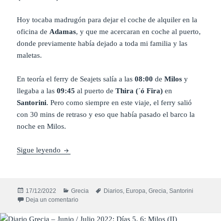
Hoy tocaba madrugón para dejar el coche de alquiler en la
oficina de
Adamas
, y que me acercaran en coche al puerto,
donde previamente había dejado a toda mi familia y las
maletas.
En teoría el ferry de Seajets salía a las
08:00
de
Milos
y
llegaba a las
09:45
al puerto de
Thira (´ó Fira)
en
Santorini
. Pero como siempre en este viaje, el ferry salió
con 30 mins de retraso y eso que había pasado el barco la
noche en Milos.
Diario Grecia – Junio / Julio 2022: Días 7,8: Santori
Sigue leyendo
Publicado
Categorías
Etiquetas
17/12/2022
Grecia
Diarios
,
Europa
,
Grecia
,
Santorini
el
en Diario Grecia – Junio / Julio 2022: Días 7,8: Santori
Deja un comentario