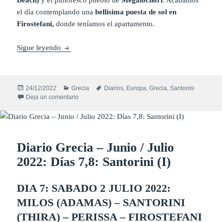
el día contemplando una
bellísima puesta de sol en
Firostefani,
donde teníamos el apartamento.
Diario Grecia – Junio / Julio 2022: Días 9,10: Santor
Sigue leyendo
Publicado
Categorías
Etiquetas
24/12/2022
Grecia
Diarios
,
Europa
,
Grecia
,
Santorini
el
en Diario Grecia – Junio / Julio 2022: Días 9,10: Santor
Deja un comentario
Diario Grecia – Junio / Julio
2022: Días 7,8: Santorini (I)
DIA 7: SABADO 2 JULIO 2022:
MILOS (ADAMAS) – SANTORINI
(THIRA)
–
PERISSA
–
FIROSTEFANI