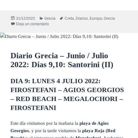
Publicado
Categorías
Etiquetas
31/12/2022
Grecia
Creta
,
Diarios
,
Europa
,
Grecia
el
en Diario Grecia – Junio / Julio 2022: Días 11,12: Cret
Deja un comentario
Diario Grecia – Junio / Julio
2022: Días 9,10: Santorini (II)
DIA 9: LUNES 4 JULIO 2022:
FIROSTEFANI – AGIOS GEORGIOS
– RED BEACH – MEGALOCHORI –
FIROSTEFANI
Este día visitamos por la mañana la
playa de Agios
Georgios
, y por la tarde visitamos la
playa Roja (Red
Beach)
y el pintoresco pueblo de
Megalochori
. Acabamos