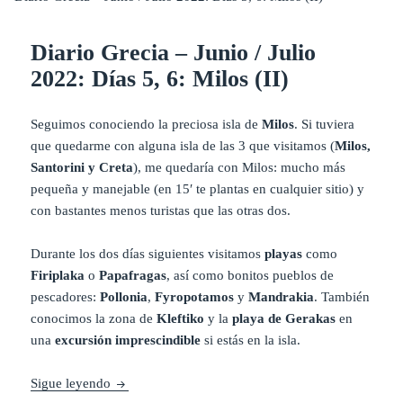
Diario Grecia – Junio / Julio
2022: Días 5, 6: Milos (II)
Seguimos conociendo la preciosa isla de
Milos
. Si tuviera
que quedarme con alguna isla de las 3 que visitamos (
Milos,
Santorini y Creta
), me quedaría con Milos: mucho más
pequeña y manejable (en 15′ te plantas en cualquier sitio) y
con bastantes menos turistas que las otras dos.
Durante los dos días siguientes visitamos
playas
como
Firiplaka
o
Papafragas
, así como bonitos pueblos de
pescadores:
Pollonia
,
Fyropotamos
y
Mandrakia
. También
conocimos la zona de
Kleftiko
y la
playa de Gerakas
en
una
excursión imprescindible
si estás en la isla.
Diario Grecia – Junio / Julio 2022: Días 5, 6: Milos 
Sigue leyendo