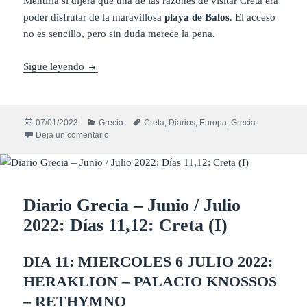
Mentiría si dijera que una de las razones de visitar Creta era
poder disfrutar de la maravillosa
playa de Balos
. El acceso
no es sencillo, pero sin duda merece la pena.
Diario Grecia – Junio / Julio 2022: Días 13,14,15: C
Sigue leyendo
Publicado
Categorías
Etiquetas
07/01/2023
Grecia
Creta
,
Diarios
,
Europa
,
Grecia
el
en Diario Grecia – Junio / Julio 2022: Días 13,14,15: C
Deja un comentario
Diario Grecia – Junio / Julio
2022: Días 11,12: Creta (I)
DIA 11: MIERCOLES 6 JULIO 2022:
HERAKLION – PALACIO KNOSSOS
– RETHYMNO