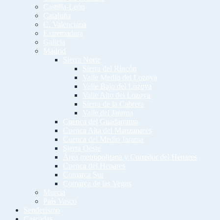
Castilla-León
Cataluña
C. Valenciana
Extremadura
Galicia
Madrid
Sierra Norte
Sierra del Rincón
Valle Medio del Lozoya
Valle Bajo del Lozoya
Valle Alto del Lozoya
Sierra de la Cabrera
Valle del Jarama
Cuenca del Guadarrama
Cuenca Alta del Manzanares
Cuenca del Medio Jarama
Sierra Oeste
Área metropolitana y Corredor del Henares
Cuenca del Henares
Comarca Sur
Comarca de las Vegas
Murcia
País Vasco
Senderismo
Cascadas