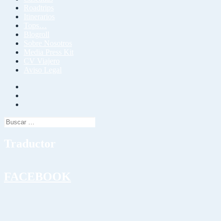
Roadtrips
Itinerarios
Tops…
Blogroll
Sobre Nosotros
Media Press Kit
CV Viajero
Aviso Legal
Facebook
Twitter
Instagram
Buscar:
Traductor
FACEBOOK