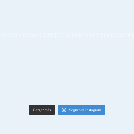
🇲🇽🇨🇺🇨🇭🇨🇿🇩🇪🇩🇰🇪🇪🇫🇮🇫🇷🇬🇪🇬🇷🇭🇷🇭🇺🇱🇺🇲🇪🇳🇱
Cargar más
Seguir en Instagram