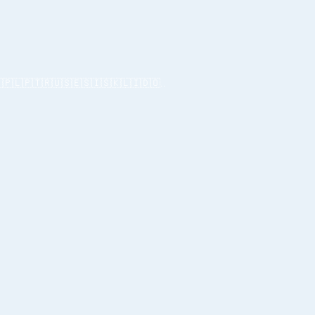
🇵🇱🇵🇹🇷🇺🇸🇪🇸🇮🇸🇰🇱🇮🇩🇴..