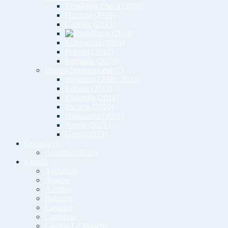
República Checa (2008)
Hungría (2010)
Georgia (2013)
Rusia (2014)
Eslovaquia (2016)
Polonia (2018)
Rumania (2025)
Europa Septentrional (7)
Inglaterra (2009, 2023)
Estonia (2014)
Finlandia (2014)
Escocia (2020)
Dinamarca (2021)
Suecia (2021)
Gales (2023)
Oceanía (1)
Australia (2016)
España
Andalucía
Aragón
Asturias
Baleares
Canarias
Cantabria
Castilla-La Mancha