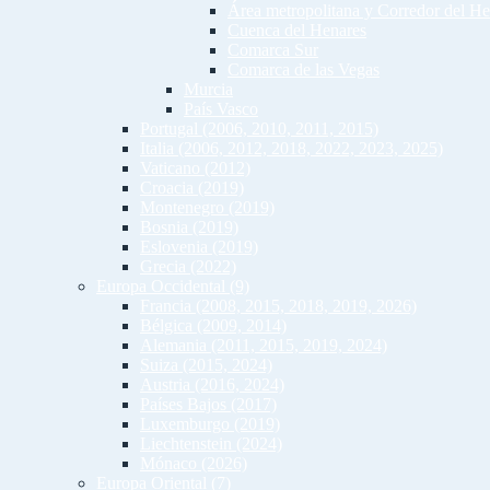
Área metropolitana y Corredor del He
Cuenca del Henares
Comarca Sur
Comarca de las Vegas
Murcia
País Vasco
Portugal (2006, 2010, 2011, 2015)
Italia (2006, 2012, 2018, 2022, 2023, 2025)
Vaticano (2012)
Croacia (2019)
Montenegro (2019)
Bosnia (2019)
Eslovenia (2019)
Grecia (2022)
Europa Occidental (9)
Francia (2008, 2015, 2018, 2019, 2026)
Bélgica (2009, 2014)
Alemania (2011, 2015, 2019, 2024)
Suiza (2015, 2024)
Austria (2016, 2024)
Países Bajos (2017)
Luxemburgo (2019)
Liechtenstein (2024)
Mónaco (2026)
Europa Oriental (7)