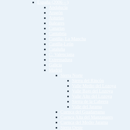
España (2006 – )
Andalucía
Aragón
Asturias
Baleares
Canarias
Cantabria
Castilla- La Mancha
Castilla-León
Cataluña
C. Valenciana
Extremadura
Galicia
Madrid
Sierra Norte
Sierra del Rincón
Valle Medio del Lozoya
Valle Bajo del Lozoya
Valle Alto del Lozoya
Sierra de la Cabrera
Valle del Jarama
Cuenca del Guadarrama
Cuenca Alta del Manzanares
Cuenca del Medio Jarama
Sierra Oeste