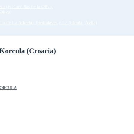
ra (Fresnedillas de la Oliva)
Oliva)
llo de La Adrada), Piedralaves y La Adrada (Ávila)
 Korcula (Croacia)
 KORCULA