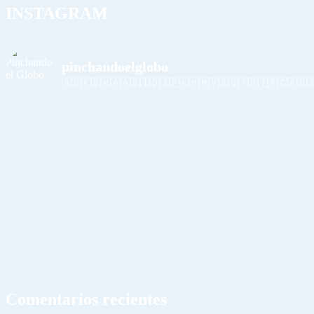
INSTAGRAM
pinchandoelglobo
🇦🇺🇰🇪🇲🇦🇦🇪🇮🇩🇯🇵🇰🇭🇲🇻🇸🇬🇹🇭🇹🇷🇨🇦🇺
Comentarios recientes