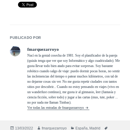
PUBLICADO POR
fmarquezarroyo
Nací en la genial cosecha de 1981. Soy el planificador de la pareja
(quizás tenga que ver que soy Informático y algo cuadriculado). Me
gusta llevar todo bien atado para evitar sorpresas. Soy bastante
robótico cuando salgo de viaje: puedo dormir pocas horas, no sentir
las inclemencias del tiempo o patear muchos kilómetros, con tal de
no dejarme cosas sin ver. No me gusta repetir ciudades con tantos
sitios por descubrir... Cuando no estoy pensando en viajes (vivo en
un wanderlust contínuo), me gusta ir al gimnasio, leer (fantasía y
ciencia ficción, sobre todo) y jugar a las cartas (mus, tute, poker ...
no por nada me llaman Timbas).
Ver todas las entradas de fmarquezarroyo
Publicado
Autor
Categorías
Etiquetas
13/03/2022
fmarquezarroyo
España
,
Madrid