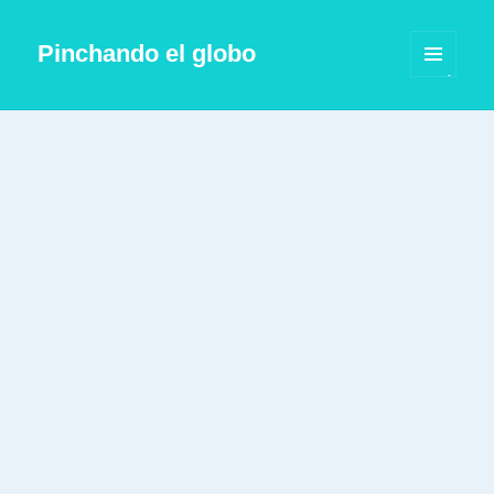
Pinchando el globo
MENÚ
Y
WIDGETS