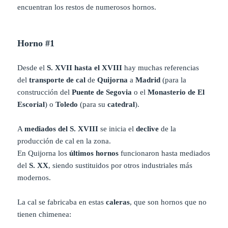
encuentran los restos de numerosos hornos.
Horno #1
Desde el
S. XVII hasta el XVIII
hay muchas referencias
del
transporte de cal
de
Quijorna
a
Madrid
(para la
construcción del
Puente de Segovia
o el
Monasterio de El
Escorial
) o
Toledo
(para su
catedral
).
A
mediados del S. XVIII
se inicia el
declive
de la
producción de cal en la zona.
En Quijorna los
últimos hornos
funcionaron hasta mediados
del
S. XX
, siendo sustituidos por otros industriales más
modernos.
La cal se fabricaba en estas
caleras
, que son hornos que no
tienen chimenea: