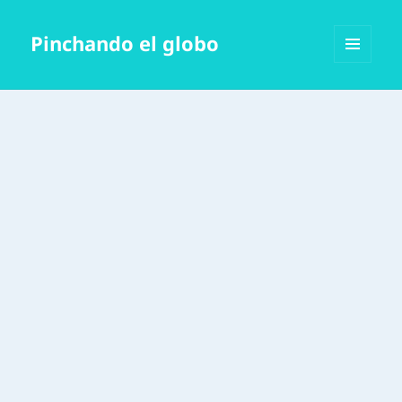
Pinchando el globo
MENÚ
Y
WIDGETS