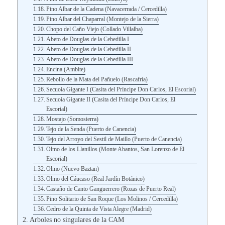
Pino Albar de la Cadena (Navacerrada / Cercedilla)
Pino Albar del Chaparral (Montejo de la Sierra)
Chopo del Caño Viejo (Collado Villalba)
Abeto de Douglas de la Cebedilla I
Abeto de Douglas de la Cebedilla II
Abeto de Douglas de la Cebedilla III
Encina (Ambite)
Rebollo de la Mata del Pañuelo (Rascafría)
Secuoia Gigante I (Casita del Príncipe Don Carlos, El Escorial)
Secuoia Gigante II (Casita del Príncipe Don Carlos, El
Escorial)
Mostajo (Somosierra)
Tejo de la Senda (Puerto de Canencia)
Tejo del Arroyo del Sestil de Maillo (Puerto de Canencia)
Olmo de los Llanillos (Monte Abantos, San Lorenzo de El
Escorial)
Olmo (Nuevo Baztan)
Olmo del Cáucaso (Real Jardín Botánico)
Castaño de Canto Ganguerrero (Rozas de Puerto Real)
Pino Solitario de San Roque (Los Molinos / Cercedilla)
Cedro de la Quinta de Vista Alegre (Madrid)
Arboles no singulares de la CAM