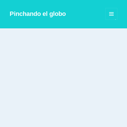
Pinchando el globo
MENÚ
Y
WIDGETS