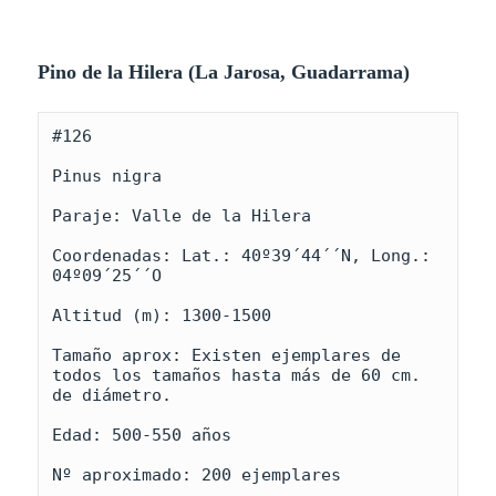
Pino de la Hilera (La Jarosa, Guadarrama)
#126
Pinus nigra
Paraje: Valle de la Hilera
Coordenadas: Lat.: 40º39´44´´N, Long.: 
04º09´25´´O
Altitud (m): 1300-1500
Tamaño aprox: Existen ejemplares de 
todos los tamaños hasta más de 60 cm. 
de diámetro.
Edad: 500-550 años
Nº aproximado: 200 ejemplares