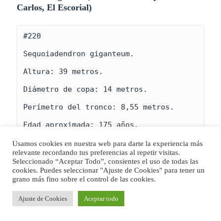
Carlos, El Escorial)
#220

Sequoiadendron giganteum.

Altura: 39 metros.

Diámetro de copa: 14 metros.

Perímetro del tronco: 8,55 metros.

Edad aproximada: 175 años.

Altitud: 942 metros.
Usamos cookies en nuestra web para darte la experiencia más
relevante recordando tus preferencias al repetir visitas.
Seleccionado “Aceptar Todo”, consientes el uso de todas las
cookies. Puedes seleccionar "Ajuste de Cookies" para tener un
grano más fino sobre el control de las cookies.
Casita y Jardines del Principe Don Carlos, El Escorial, Madrid,
España
Ajuste de Cookies
Aceptar todo