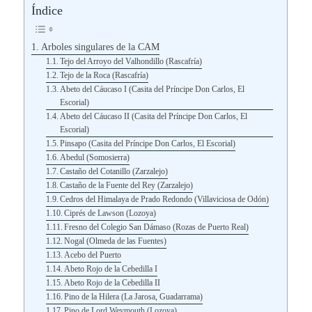
Índice
Arboles singulares de la CAM
Tejo del Arroyo del Valhondillo (Rascafría)
Tejo de la Roca (Rascafría)
Abeto del Cáucaso I (Casita del Príncipe Don Carlos, El
Escorial)
Abeto del Cáucaso II (Casita del Príncipe Don Carlos, El
Escorial)
Pinsapo (Casita del Príncipe Don Carlos, El Escorial)
Abedul (Somosierra)
Castaño del Cotanillo (Zarzalejo)
Castaño de la Fuente del Rey (Zarzalejo)
Cedros del Himalaya de Prado Redondo (Villaviciosa de Odón)
Ciprés de Lawson (Lozoya)
Fresno del Colegio San Dámaso (Rozas de Puerto Real)
Nogal (Olmeda de las Fuentes)
Acebo del Puerto
Abeto Rojo de la Cebedilla I
Abeto Rojo de la Cebedilla II
Pino de la Hilera (La Jarosa, Guadarrama)
Pino de Lord Weymouth (Lozoya)